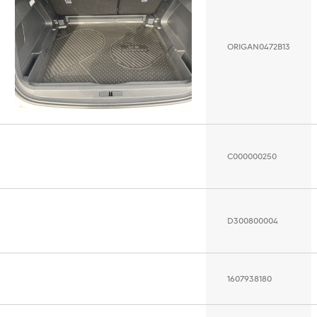
ORIGAN0472B13
C000000250
D300800004
1607938180