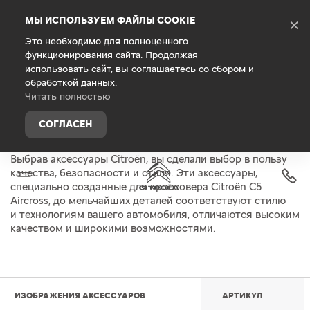
Debug Mode
МЫ ИСПОЛЬЗУЕМ ФАЙЛЫ COOKIE
×
Это необходимо для полноценного
функционирования сайта. Продолжая
использовать сайт, вы соглашаетесь со сбором и
ДОВЕРЬТЕ CITROËN
обработкой данных.
ПЕРСОНАЛИЗАЦИЮ ВАШЕГО
Читать полностью
АВТОМОБИЛЯ
СОГЛАСЕН
Выбрав аксессуары Citroën, вы сделали выбор в пользу
качества, безопасности и стиля. Эти аксессуары,
специально созданные для кроссовера Citroёn C5
Aircross, до мельчайших деталей соответствуют стилю
и технологиям вашего автомобиля, отличаются высоким
качеством и широкими возможностями.
ИЗОБРАЖЕНИЯ АКСЕССУАРОВ
АРТИКУЛ