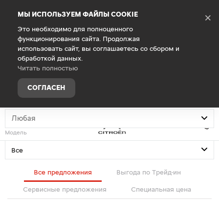
Debug Mode
МЫ ИСПОЛЬЗУЕМ ФАЙЛЫ COOKIE
×
Это необходимо для полноценного
функционирования сайта. Продолжая
Специальные предложения
использовать сайт, вы соглашаетесь со сбором и
обработкой данных.
Фильтр
Читать полностью
СОГЛАСЕН
Тип
Любая
Модель
Все
Все предложения
Выгода по Трейд-ин
Сервисные предложения
Специальная цена