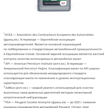
1
АСЕА — Association des Constracteurs Europeens des Automobiles
(франц.яз.). В переводе — Европейская ассоциация
автопроизводителей. Является основной огранизацией
по лоббированию и стандартизации автомобильной промышленности
в Европейском Союзе. Основной задачей ассоциации является жесткий
контроль качества используемых в автомобилях масел.
2
API — American Petrolium Institute (англ.яз.). В переводе —
Американский Институт Нефти. Классификация масел по API широко
используется для обозначения международного стандарта
классификации масла по назначению и уровню эксплуатационных
характеристик.
3
AdBlue (англ.яз.) — жидкий реагент, используемый для очистки
выхлопных газов дизельных двигателей методом селективной
каталитической нейтрализации
4
PSA — Peugeot Societe Anonyme (франц яз) — до 2021 г. название
концерна производителя автомобилей Peugeot, Citroen, Opel