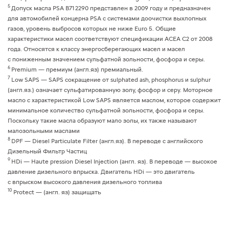
5
Допуск масла PSA B71 2290 представлен в 2009 году и предназначен
для автомобилей концерна PSA c системами доочистки выхлопных
газов, уровень выбросов которых не ниже Euro 5. Общие
характеристики масел соответствуют спецификации ACEA C2 от 2008
года. Относятся к классу энергосберегающих масел и масел
с пониженным значением сульфатной зольности, фосфора и серы.
6
Premium — премиум (англ.яз) премиальный.
7
Low SAPS — SAPS сокращение от sulphated ash, phosphorus и sulphur
(англ.яз.) означает сульфатированную золу, фосфор и серу. Моторное
масло с характеристикой Low SAPS является маслом, которое содержит
минимальное количество сульфатной зольности, фосфора и серы.
Поскольку такие масла образуют мало золы, их также называют
малозольными маслами
8
DPF — Diesel Particulate Filter (англ.яз). В переводе с английского
Дизельный Фильтр Частиц
9
HDi — Haute pression Diesel Injection (англ. яз). В переводе — высокое
давление дизельного впрыска. Двигатель HDi — это двигатель
с впрыском высокого давления дизельного топлива
10
Protect — (англ. яз) защищать