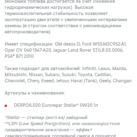
экономии топлива достигается за счет снижения
гидродинамических нагрузок). Высокая
термоокислительная стабильность позволяет
эксплуатацию двигателя с увеличенными интервалами
замены (в строгом соответствии с рекомендациями
автопроизводителя).
Имеет спецификации: GM dexos D, Ford WSS-M2C952-A1,
Opel OV 040 1547-A20, Jaguar Land Rover STJLR.03.5006,
4
PSA
B71 2010
Также подходит для автомобилей: Infiniti, Lexus, Mazda,
Mitsubishi, Nissan, Subaru, Suzuki, Toyota, Cadillac,
Chevrolet, Chery, Exeed, Jetour, Haval (Tank), Geely, Changan
Артикулы и наименования:
DERPOIL020 Eurorepar Stellar* 0W20 1л
*Stellar — стеллар (англ.яз) звёздный.
**LSPI (Low Speed Pre-Ignition), или низкоскоростное
предварительное зажигание — эффект
самовоспламенения топливной смеси в процессе