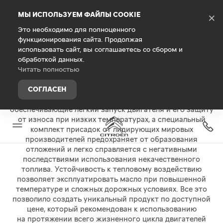
Debug Mode
МЫ ИСПОЛЬЗУЕМ ФАЙЛЫ COOKIE
×
Это необходимо для полноценного
функционирования сайта. Продолжая
Главная
Владельцам
Запасные части и аксессуары
использовать сайт, вы соглашаетесь со сбором и
обработкой данных.
Масла Eurorepar и Autorepar
Читать полностью
В маслах
Eurorepar
и
Autorepar
применяется
СОГЛАСЕН
высокотехнологичные синтетические базовые масла,
обеспечивающие лёгкий запуск двигателя и его защиту
от износа при низких температурах, а специальный
комплект присадок от лидирующих мировых
производителей предохраняет от образования
отложений и легко справляется с негативными
последствиями использования некачественного
топлива. Устойчивость к тепловому воздействию
позволяет эксплуатировать масло при повышенной
температуре и сложных дорожных условиях. Все это
позволило создать уникальный продукт по доступной
цене, который рекомендован к использованию
на протяжении всего жизненного цикла двигателей