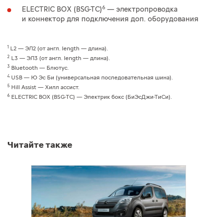
6
ELECTRIC BOX (BSG-TC)
— электропроводка
и коннектор для подключения доп. оборудования
1
L2 — ЭЛ2 (от англ. length — длина).
2
L3 — ЭЛ3 (от англ. length — длина).
3
Bluetooth — Блютус.
4
USB — Ю Эс Би (универсальная последовательная шина).
5
Hill Assist — Хилл ассист.
6
ELECTRIC BOX (BSG-TC) — Электрик бокс (БиЭсДжи-ТиСи).
Читайте также