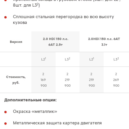
2
8шт. для L3
)
Сплошная стальная перегородка во всю высоту
кузова
2.0 HDi 150 л.с.
2.0HDi 150 л.с. 6AT
Версия
6AT 2.5т
3.1т
1
2
1
2
L2
L3
L2
L3
2
2
2
2
Стоимость,
169
219
219
269
руб.
900
900
900
900
Дополнительные опции:
Окраска «металлик»
Металлическая защита картера двигателя