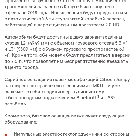
Производство фургонов Citroën Jumpy с механической
трансмиссией на заводе в Калуге было запущено
в феврале 2018 года. Новые версии будут предлагаться
с автоматической 6-ти ступенчатой коробкой передач,
работающей в паре с дизельным двигателем 2.0 HDi.
Автомобили будут доступны в двух вариантах длины
1
кузова L2
(4949 мм) с объемом грузового отсека 5.3 м³
2
и L3
(5309 мм) с объемом грузового пространства 6.1
м³. Кроме того, обе модели будут предлагаться в версии
до 2.5 т., что позволяет им беспрепятственно въезжать
в центр города.
Серийное оснащение новых модификаций Citroën Jumpy
расширено по сравнению с версиями с МКПП и уже
включает в себя кондиционер, аудиосистему
3
4
с беспроводным подключением Bluetooth
и USB
разъёмом.
Кроме того, базовое оснащение включает следующее
оборудование:
Импульсные электростеклоподъемники со стороны