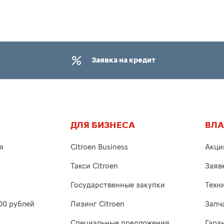
Заявка на кредит
ДЛЯ БИЗНЕСА
ВЛ
я
Citroen Business
Акци
Такси Citroen
Заяв
Государственные закупки
Техн
00 рублей
Лизинг Citroen
Запч
Специальные предложения
Гара