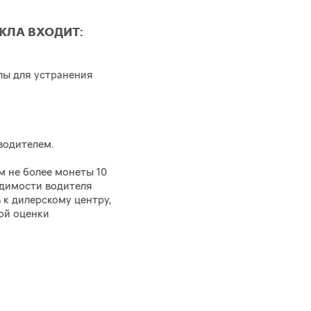
КЛА ВХОДИТ:
лы для устранения
водителем.
 не более монеты 10
идимости водителя
 к дилерскому центру,
ой оценки