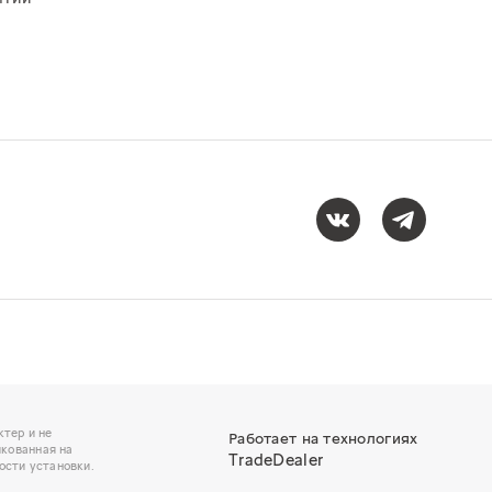
тер и не
Работает на технологиях
икованная на
TradeDealer
ости установки.