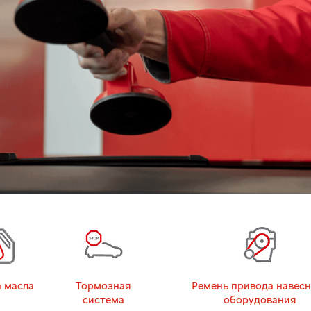
 масла
Тормозная
Ремень привода навесн
система
оборудования